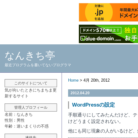
なんきち亭
最近プログラムを書いてないプログラマ
Home
> 4月 20th, 2012
このサイトについて
気が向いたときにちまちま更
2012.04.20
新するサイト
WordPressの設定
管理人プロフィール
名前：なんきち
手順通りにしてみたんだけど、テ
性別：男性
けどうまく設定されない。
年齢：迷いまくりの不惑
他にも同じ現象の人がいるけど、
連絡先