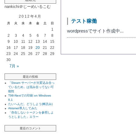
nankichi＠じーめいるこむ
2012年4月
テスト稼働
月
火
水
木
金
土
日
1
wordpressでサイト作成中...
2
3
4
5
6
7
8
9
10
11
12
13
14
15
16
17
18
19
20
21
22
23
24
25
26
27
28
29
30
7月 »
最近の投稿
「Steam サーバーが大変込み合っ
ているため」は混み合ってない可
能性
T98-Nextでの印刷 on Windows
8.1
たいへんだ。どうしよう(棒読み)
Akismet導入してみた
「存在しないトークンを参照しよ
うとしました」エラー
最近のコメント