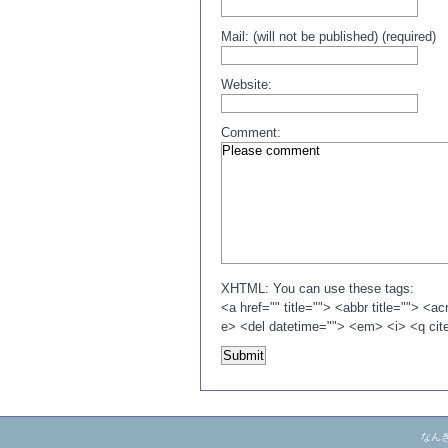
Mail: (will not be published) (required)
Website:
Comment:
XHTML: You can use these tags:
<a href="" title=""> <abbr title=""> <
e> <del datetime=""> <em> <i> <q cit
なんきち亭