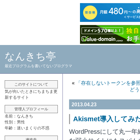
なんきち亭
最近プログラムを書いてないプログラマ
«
「存在しないトークンを参
このサイトについて
どう
気が向いたときにちまちま更
新するサイト
2013.04.23
管理人プロフィール
名前：なんきち
Akismet導入してみ
性別：男性
年齢：迷いまくりの不惑
WordPressにして丸
連絡先