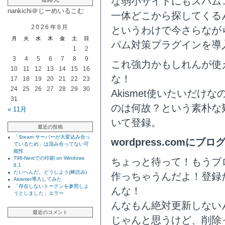
な弱小サイトにもスパム
nankichi＠じーめいるこむ
一体どこから探してくる
2026年8月
というわけで今さらながら
月
火
水
木
金
土
日
パム対策プラグインを導
1
2
3
4
5
6
7
8
9
これ強力かもしれんが使
10
11
12
13
14
15
16
な！
17
18
19
20
21
22
23
24
25
26
27
28
29
30
Akismet使いたいだけなの
31
のは何故？という素朴な
« 11月
いて登録。
最近の投稿
「Steam サーバーが大変込み合っ
wordpress.comにブ
ているため」は混み合ってない可
能性
T98-Nextでの印刷 on Windows
ちょっと待って！もうブ
8.1
たいへんだ。どうしよう(棒読み)
作っちゃうんだよ！登録
Akismet導入してみた
「存在しないトークンを参照しよ
んな！
うとしました」エラー
んなもん絶対更新しない
最近のコメント
じゃんと思うけど、削除