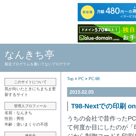
なんきち亭
最近プログラムを書いてないプログラマ
Top
>
PC
>
PC-98
このサイトについて
気が向いたときにちまちま更
2015.02.05
新するサイト
T98-Nextでの印刷 on 
管理人プロフィール
名前：なんきち
うちの会社で昔作ったPC-
性別：男性
年齢：迷いまくりの不惑
て何度か目にしたのが「
ジから制御コードを印刷
連絡先