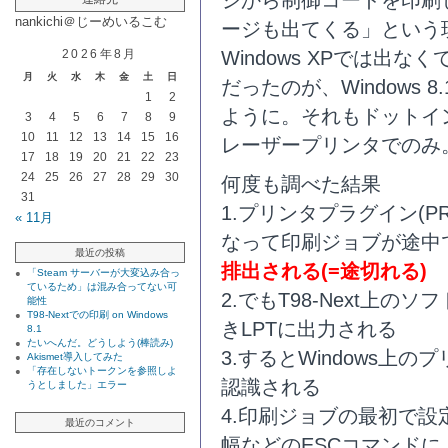
nankichi＠じーめいるこむ
ージも出てくる」という
2026年8月
Windows XPでは出なく
月
火
水
木
金
土
日
だったのが、Windows
1
2
ように。それもドットイ
3
4
5
6
7
8
9
10
11
12
13
14
15
16
レーザープリンタでのみ
17
18
19
20
21
22
23
24
25
26
27
28
29
30
何度も調べた結果
31
1.プリンタプラグイン(PR
« 11月
なって印刷ジョブが途中
最近の投稿
排出される(=途切れる)
「Steam サーバーが大変込み合っ
ているため」は混み合ってない可
2.でもT98-Next上
能性
T98-Nextでの印刷 on Windows
きLPTに出力される
8.1
たいへんだ。どうしよう(棒読み)
3.するとWindows上
Akismet導入してみた
「存在しないトークンを参照しよ
認識される
うとしました」エラー
4.印刷ジョブの最初で
最近のコメント
幅などのESCコマンド