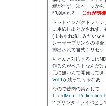
継がれず、次ページから
印刷される
←これが制御
ドットインパクトプリン
に用紙排出とかされず、
(まあ垂れ流しみたいな
レーザープリンタの場合
排出されて書式もリセッ
ちゃんと対応するにはN
作るのがベストなんだけど
元に無いんで開発もでき
Vol.1
が残ってりゃなあ…
なので苦肉の策として
1.
RedMon - Redirection P
2.プリンタドライバとして「Ge