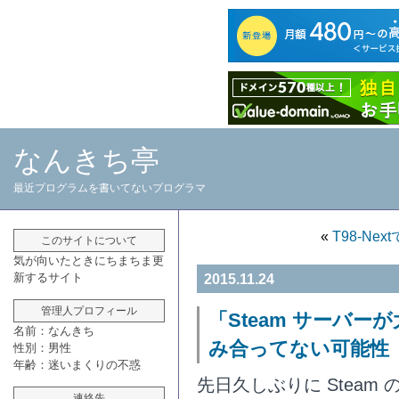
なんきち亭
最近プログラムを書いてないプログラマ
«
T98-Next
このサイトについて
気が向いたときにちまちま更
新するサイト
2015.11.24
管理人プロフィール
「Steam サーバ
名前：なんきち
み合ってない可能性
性別：男性
年齢：迷いまくりの不惑
先日久しぶりに Steam 
連絡先