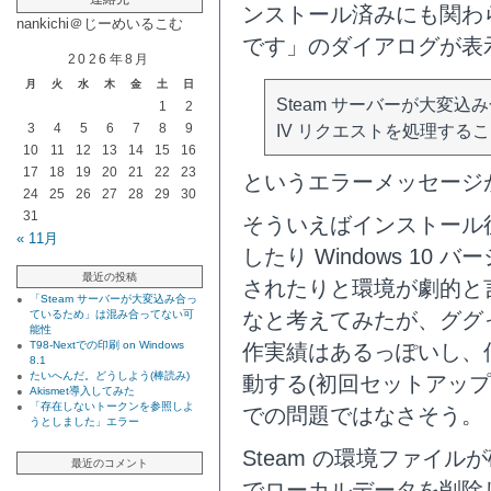
ンストール済みにも関わ
nankichi＠じーめいるこむ
です」のダイアログが表
2026年8月
月
火
水
木
金
土
日
Steam サーバーが大変込み
1
2
3
4
5
6
7
8
9
IV リクエストを処理するこ
10
11
12
13
14
15
16
17
18
19
20
21
22
23
というエラーメッセージ
24
25
26
27
28
29
30
31
そういえばインストール後 
« 11月
したり Windows 10 バ
最近の投稿
されたりと環境が劇的と
「Steam サーバーが大変込み合っ
ているため」は混み合ってない可
なと考えてみたが、ググった
能性
T98-Nextでの印刷 on Windows
作実績はあるっぽいし、
8.1
たいへんだ。どうしよう(棒読み)
動する(初回セットアップ
Akismet導入してみた
「存在しないトークンを参照しよ
での問題ではなさそう。
うとしました」エラー
Steam の環境ファイ
最近のコメント
でローカルデータを削除