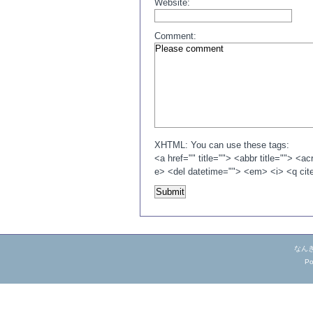
Website:
Comment:
XHTML: You can use these tags:
<a href="" title=""> <abbr title=""> <
e> <del datetime=""> <em> <i> <q cit
なんきち亭
Po